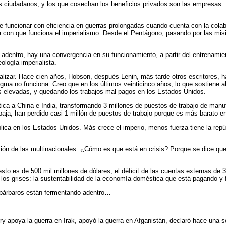
s ciudadanos, y los que cosechan los beneficios privados son las empresas
funcionar con eficiencia en guerras prolongadas cuando cuenta con la colabo
 con que funciona el imperialismo. Desde el Pentágono, pasando por las misio
 adentro, hay una convergencia en su funcionamiento, a partir del entrenamien
ología imperialista.
alizar. Hace cien años, Hobson, después Lenin, más tarde otros escritores, 
igma no funciona. Creo que en los últimos veinticinco años, lo que sostiene 
ás elevadas, y quedando los trabajos mal pagos en los Estados Unidos.
ica a China e India, transformando 3 millones de puestos de trabajo de manuf
aja, han perdido casi 1 millón de puestos de trabajo porque es más barato e
ca en los Estados Unidos. Más crece el imperio, menos fuerza tiene la repúbl
 de las multinacionales. ¿Cómo es que está en crisis? Porque se dice que el
sto es de 500 mil millones de dólares, el déficit de las cuentas externas de 
 los grises: la sustentabilidad de la economía doméstica que está pagando y 
s bárbaros están fermentando adentro…
 apoya la guerra en Irak, apoyó la guerra en Afganistán, declaró hace una s