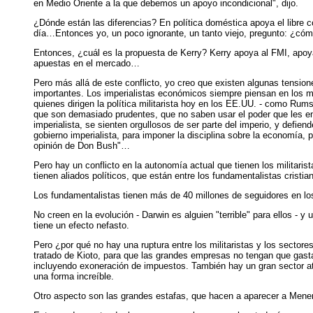
en Medio Oriente a la que debemos un apoyo incondicional", dijo.
¿Dónde están las diferencias? En política doméstica apoya el libre c
día…Entonces yo, un poco ignorante, un tanto viejo, pregunto: ¿cómo
Entonces, ¿cuál es la propuesta de Kerry? Kerry apoya al FMI, apoya
apuestas en el mercado…
Pero más allá de este conflicto, yo creo que existen algunas tensione
importantes. Los imperialistas económicos siempre piensan en los mil
quienes dirigen la política militarista hoy en los EE.UU. - como Rumsf
que son demasiado prudentes, que no saben usar el poder que les e
imperialista, se sienten orgullosos de ser parte del imperio, y defi
gobierno imperialista, para imponer la disciplina sobre la economía, 
opinión de Don Bush"…
Pero hay un conflicto en la autonomía actual que tienen los militari
tienen aliados políticos, que están entre los fundamentalistas cristia
Los fundamentalistas tienen más de 40 millones de seguidores en los
No creen en la evolución - Darwin es alguien "terrible" para ellos - y
tiene un efecto nefasto.
Pero ¿por qué no hay una ruptura entre los militaristas y los sector
tratado de Kioto, para que las grandes empresas no tengan que gast
incluyendo exoneración de impuestos. También hay un gran sector at
una forma increíble.
Otro aspecto son las grandes estafas, que hacen a aparecer a Menem