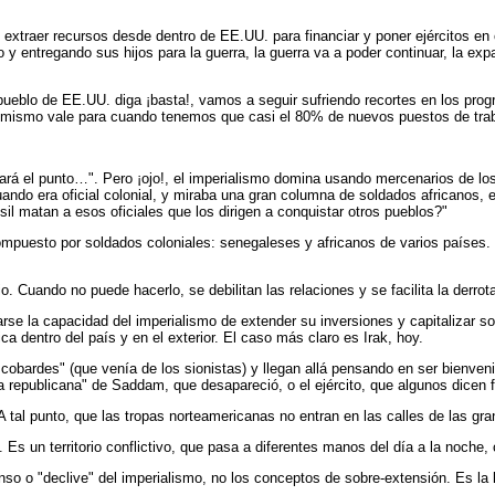
traer recursos desde dentro de EE.UU. para financiar y poner ejércitos en o
 y entregando sus hijos para la guerra, la guerra va a poder continuar, la exp
pueblo de EE.UU. diga ¡basta!, vamos a seguir sufriendo recortes en los pro
o mismo vale para cuando tenemos que casi el 80% de nuevos puestos de traba
egará el punto…". Pero ¡ojo!, el imperialismo domina usando mercenarios de l
ando era oficial colonial, y miraba una gran columna de soldados africanos,
il matan a esos oficiales que los dirigen a conquistar otros pueblos?"
compuesto por soldados coloniales: senegaleses y africanos de varios países. 
 Cuando no puede hacerlo, se debilitan las relaciones y se facilita la derrot
rse la capacidad del imperialismo de extender su inversiones y capitalizar s
ca dentro del país y en el exterior. El caso más claro es Irak, hoy.
 cobardes" (que venía de los sionistas) y llegan allá pensando en ser bienve
ia republicana" de Saddam, que desapareció, o el ejército, que algunos dic
tal punto, que las tropas norteamericanas no entran en las calles de las grand
. Es un territorio conflictivo, que pasa a diferentes manos del día a la noche
nso o "declive" del imperialismo, no los conceptos de sobre-extensión. Es la l