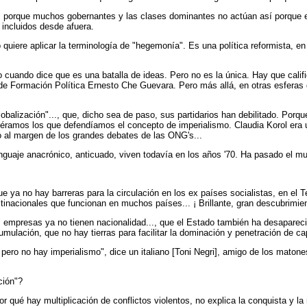
no, porque muchos gobernantes y las clases dominantes no actúan así porque
incluidos desde afuera.
 quiere aplicar la terminología de "hegemonía". Es una política reformista, en
cuando dice que es una batalla de ideas. Pero no es la única. Hay que calif
de Formación Política Ernesto Che Guevara. Pero más allá, en otras esferas 
obalización"..., que, dicho sea de paso, sus partidarios han debilitado. Porq
éramos los que defendíamos el concepto de imperialismo. Claudia Korol era 
al margen de los grandes debates de las ONG's...
uaje anacrónico, anticuado, viven todavía en los años '70. Ha pasado el mun
ue ya no hay barreras para la circulación en los ex países socialistas, en el 
inacionales que funcionan en muchos países... ¡ Brillante, gran descubrimie
as empresas ya no tienen nacionalidad..., que el Estado también ha desapare
lación, que no hay tierras para facilitar la dominación y penetración de cap
o no hay imperialismo", dice un italiano [Toni Negri], amigo de los matones 
ción"?
 qué hay multiplicación de conflictos violentos, no explica la conquista y la 