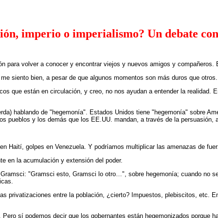
ión, imperio o imperialismo? Un debate c
ción para volver a conocer y encontrar viejos y nuevos amigos y compañeros.
 me siento bien, a pesar de que algunos momentos son más duros que otros.
icos que están en circulación, y creo, no nos ayudan a entender la realidad.
erda) hablando de "hegemonía". Estados Unidos tiene "hegemonía" sobre Amé
os pueblos y los demás que los EE.UU. mandan, a través de la persuasión, a p
 en Haití, golpes en Venezuela. Y podríamos multiplicar las amenazas de fuerz
e en la acumulación y extensión del poder.
ramsci: "Gramsci esto, Gramsci lo otro…", sobre hegemonía; cuando no se ap
icas.
s privatizaciones entre la población, ¿cierto? Impuestos, plebiscitos, etc.
. Pero sí podemos decir que los gobernantes están hegemonizados porque hac