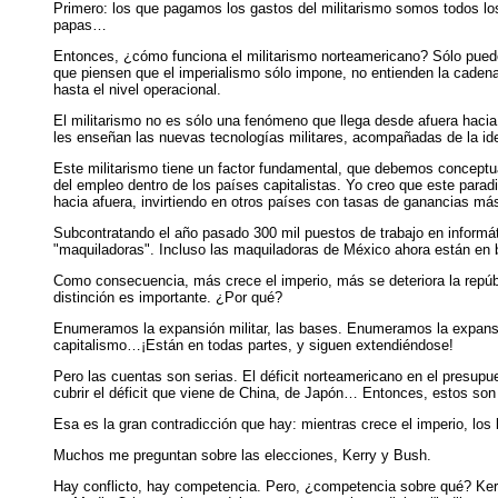
Primero: los que pagamos los gastos del militarismo somos todos lo
papas…
Entonces, ¿cómo funciona el militarismo norteamericano? Sólo puede 
que piensen que el imperialismo sólo impone, no entienden la cadena
hasta el nivel operacional.
El militarismo no es sólo una fenómeno que llega desde afuera hacia
les enseñan las nuevas tecnologías militares, acompañadas de la ide
Este militarismo tiene un factor fundamental, que debemos conceptu
del empleo dentro de los países capitalistas. Yo creo que este parad
hacia afuera, invirtiendo en otros países con tasas de ganancias m
Subcontratando el año pasado 300 mil puestos de trabajo en informát
"maquiladoras". Incluso las maquiladoras de México ahora están en b
Como consecuencia, más crece el imperio, más se deteriora la repúbli
distinción es importante. ¿Por qué?
Enumeramos la expansión militar, las bases. Enumeramos la expansión
capitalismo…¡Están en todas partes, y siguen extendiéndose!
Pero las cuentas son serias. El déficit norteamericano en el presupue
cubrir el déficit que viene de China, de Japón… Entonces, estos son
Esa es la gran contradicción que hay: mientras crece el imperio, lo
Muchos me preguntan sobre las elecciones, Kerry y Bush.
Hay conflicto, hay competencia. Pero, ¿competencia sobre qué? Kerry