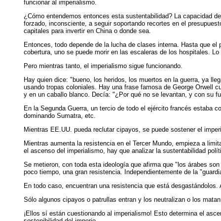
funcionar al imperialismo.
¿Cómo entendemos entonces esta sustentabilidad? La capacidad de ex
forzado, inconsciente, a seguir soportando recortes en el presupuesto
capitales para invertir en China o donde sea.
Entonces, todo depende de la lucha de clases interna. Hasta que el 
cobertura, uno se puede morir en las escaleras de los hospitales. L
Pero mientras tanto, el imperialismo sigue funcionando.
Hay quien dice: "bueno, los heridos, los muertos en la guerra, ya ll
usando tropas coloniales. Hay una frase famosa de George Orwell cu
y en un caballo blanco. Decía: "¿Por qué no se levantan, y con su fus
En la Segunda Guerra, un tercio de todo el ejército francés estaba 
dominando Sumatra, etc.
Mientras EE.UU. pueda reclutar cipayos, se puede sostener el imperio.
Mientras aumenta la resistencia en el Tercer Mundo, empieza a limita
el ascenso del imperialismo, hay que analizar la sustentabilidad políti
Se metieron, con toda esta ideología que afirma que "los árabes son
poco tiempo, una gran resistencia. Independientemente de la "guard
En todo caso, encuentran una resistencia que está desgastándolos. A 
Sólo algunos cipayos o patrullas entran y los neutralizan o los matan
¡Ellos sí están cuestionando al imperialismo! Esto determina el asce
sostenibilidad del imperio.