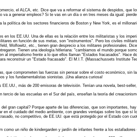
omercio, el ALCA, etc. Dice que va a reformar el sistema de despidos, que lo
 va a generar empleos? Si te vas en un día o en tres meses da igual: pierdes
 la política de los sectores financieros de Boston y New York, es el millon
s en los EE.UU. Una de ellas es la relación entre los militaristas y los impe
itares en función de sus metas, son "instrumentos". Pero los civiles militaris
eld, Wolfowitz, etc., tienen gran desprecio a los militares profesionales. Dice
ntregaron. Tienen una ideología hitleriana: "cambiamos el mundo porque som
enden al imperialismo frente a lo que ellos llaman "Estados fracasados". Hac
para reconstruir un "Estado fracasado". El M.I.T. (Massachussets Institute Tec
stas, que comprometen las fuerzas sin pensar sobre el costo económico, sin la
nos y los fundamentalistas sionistas. ¡Una alianza curiosa!
 EE.UU., más de 200 emisoras de televisión. Tenían una novela, best-seller,
 un tercio de las escuelas en el Sur del país, enseñan la teoría del creacioni
es del gran capital? Porque aparte de las diferencias, que son importantes, 
ar en el cuidado del medio ambiente, con grandes ventajas sobre los que sí 
rasado, no competitivo, de EE.UU. que está protegido por el Estado con cuo
 como un niño de kindergarden y jardín de infantes frente a los estafadore