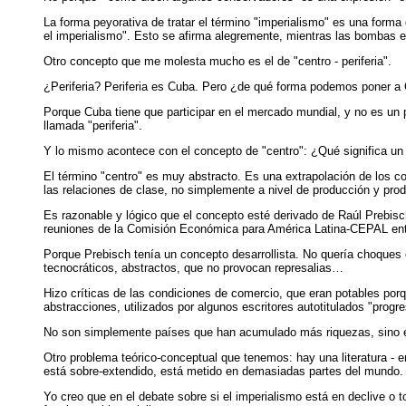
La forma peyorativa de tratar el término "imperialismo" es una forma
el imperialismo". Esto se afirma alegremente, mientras las bomb
Otro concepto que me molesta mucho es el de "centro - periferia".
¿Periferia? Periferia es Cuba. Pero ¿de qué forma podemos poner a
Porque Cuba tiene que participar en el mercado mundial, y no es un p
llamada "periferia".
Y lo mismo acontece con el concepto de "centro": ¿Qué significa un "
El término "centro" es muy abstracto. Es una extrapolación de los con
las relaciones de clase, no simplemente a nivel de producción y prod
Es razonable y lógico que el concepto esté derivado de Raúl Prebisc
reuniones de la Comisión Económica para América Latina-CEPAL ent
Porque Prebisch tenía un concepto desarrollista. No quería choques c
tecnocráticos, abstractos, que no provocan represalias…
Hizo críticas de las condiciones de comercio, que eran potables por
abstracciones, utilizados por algunos escritores autotitulados "progre
No son simplemente países que han acumulado más riquezas, sino el
Otro problema teórico-conceptual que tenemos: hay una literatura - en
está sobre-extendido, está metido en demasiadas partes del mundo. 
Yo creo que en el debate sobre si el imperialismo está en declive o 