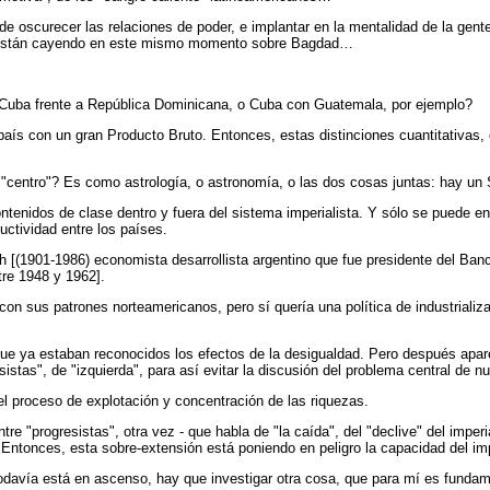
 de oscurecer las relaciones de poder, e implantar en la mentalidad de la gen
as están cayendo en este mismo momento sobre Bagdad…
 Cuba frente a República Dominicana, o Cuba con Guatemala, por ejemplo?
aís con un gran Producto Bruto. Entonces, estas distinciones cuantitativas, o
centro"? Es como astrología, o astronomía, o las dos cosas juntas: hay un So
tenidos de clase dentro y fuera del sistema imperialista. Y sólo se puede ente
uctividad entre los países.
h [(1901-1986) economista desarrollista argentino que fue presidente del Ban
re 1948 y 1962].
on sus patrones norteamericanos, pero sí quería una política de industrializa
que ya estaban reconocidos los efectos de la desigualdad. Pero después apare
sistas", de "izquierda", para así evitar la discusión del problema central de n
 proceso de explotación y concentración de las riquezas.
tre "progresistas", otra vez - que habla de "la caída", del "declive" del impe
Entonces, esta sobre-extensión está poniendo en peligro la capacidad del im
todavía está en ascenso, hay que investigar otra cosa, que para mí es fundame