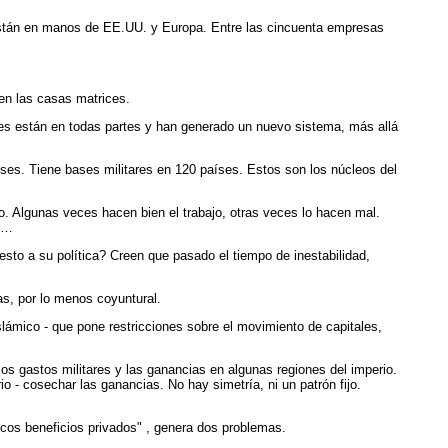
 están en manos de EE.UU. y Europa. Entre las cincuenta empresas
 en las casas matrices.
ales están en todas partes y han generado un nuevo sistema, más allá
ses. Tiene bases militares en 120 países. Estos son los núcleos del
o. Algunas veces hacen bien el trabajo, otras veces lo hacen mal.
ar…
sto a su política? Creen que pasado el tiempo de inestabilidad,
as, por lo menos coyuntural.
lámico - que pone restricciones sobre el movimiento de capitales,
los gastos militares y las ganancias en algunas regiones del imperio.
o - cosechar las ganancias. No hay simetría, ni un patrón fijo.
cos beneficios privados" , genera dos problemas.