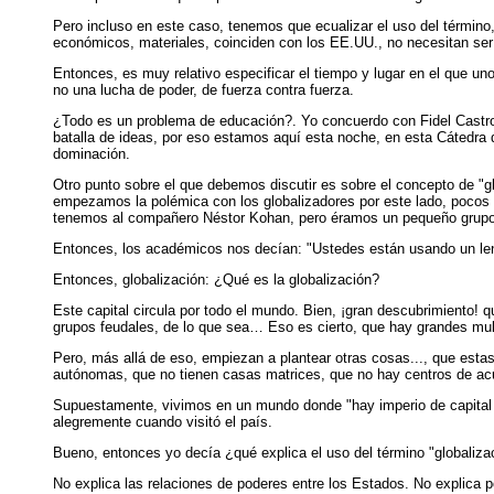
Pero incluso en este caso, tenemos que ecualizar el uso del térmi
económicos, materiales, coinciden con los EE.UU., no necesitan ser 
Entonces, es muy relativo especificar el tiempo y lugar en el que uno
no una lucha de poder, de fuerza contra fuerza.
¿Todo es un problema de educación?. Yo concuerdo con Fidel Castro 
batalla de ideas, por eso estamos aquí esta noche, en esta Cátedra 
dominación.
Otro punto sobre el que debemos discutir es sobre el concepto de "gl
empezamos la polémica con los globalizadores por este lado, pocos 
tenemos al compañero Néstor Kohan, pero éramos un pequeño grupo 
Entonces, los académicos nos decían: "Ustedes están usando un leng
Entonces, globalización: ¿Qué es la globalización?
Este capital circula por todo el mundo. Bien, ¡gran descubrimiento! q
grupos feudales, de lo que sea… Eso es cierto, que hay grandes mult
Pero, más allá de eso, empiezan a plantear otras cosas..., que est
autónomas, que no tienen casas matrices, que no hay centros de acumu
Supuestamente, vivimos en un mundo donde "hay imperio de capital per
alegremente cuando visitó el país.
Bueno, entonces yo decía ¿qué explica el uso del término "globaliza
No explica las relaciones de poderes entre los Estados. No explica por