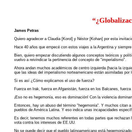
“¿Globalizac
James Petras
Quiero agradecer a Claudia [Korol] y Néstor [Kohan] por esta invita
Hace 40 años que empecé con estos viajes a la Argentina y siempre
Bien, quiero empezar discutiendo algunos conceptos teóricos y polít
vuelvo a reivindicar la pertinencia del concepto de "imperialismo".
Ahora andan muchos académicos de centro izquierda (hacia la izqui
que las ideas del imperialismo norteamericano están asimiladas por l
Si es así ¿Cómo explicamos el uso de fuerza?
Fuerza en Irak, fuerza en Afganistán, fuerza en los Balcanes, fuerza
¡Eso no es hegemonía, eso es dominación! Con la violencia dominant
Entonces, hay un abuso del término "hegemonía". Y muchos citan a G
pueblos de América Latina. Y eso indica unas incapacidades específ
Es decir, tenemos muchos referentes en todas partes que rechazan la
vota contra los intereses de EE.UU.
No se puede decir que el pueblo latinoamericano está hegemonizado