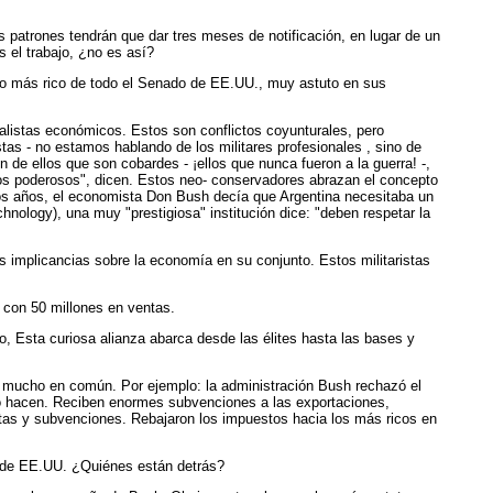
s patrones tendrán que dar tres meses de notificación, en lugar de un
 el trabajo, ¿no es así?
ario más rico de todo el Senado de EE.UU., muy astuto en sus
rialistas económicos. Estos son conflictos coyunturales, pero
tas - no estamos hablando de los militares profesionales , sino de
n de ellos que son cobardes - ¡ellos que nunca fueron a la guerra! -,
os poderosos", dicen. Estos neo- conservadores abrazan el concepto
e dos años, el economista Don Bush decía que Argentina necesitaba un
hnology), una muy "prestigiosa" institución dice: "deben respetar la
s implicancias sobre la economía en su conjunto. Estos militaristas
 con 50 millones en ventas.
smo, Esta curiosa alianza abarca desde las élites hasta las bases y
hay mucho en común. Por ejemplo: la administración Bush rechazó el
lo hacen. Reciben enormes subvenciones a las exportaciones,
tas y subvenciones. Rebajaron los impuestos hacia los más ricos en
s de EE.UU. ¿Quiénes están detrás?