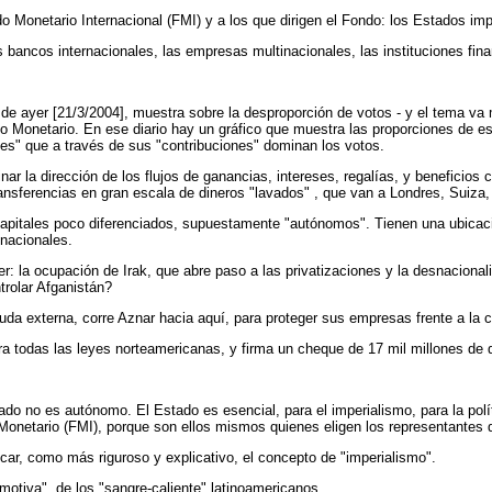
do Monetario Internacional (FMI) y a los que dirigen el Fondo: los Estados impe
 bancos internacionales, las empresas multinacionales, las instituciones fina
na] de ayer [21/3/2004], muestra sobre la desproporción de votos - y el tema va
do Monetario. En ese diario hay un gráfico que muestra las proporciones de 
ntes" que a través de sus "contribuciones" dominan los votos.
ar la dirección de los flujos de ganancias, intereses, regalías, y beneficios 
ansferencias en gran escala de dineros "lavados" , que van a Londres, Suiza,
apitales poco diferenciados, supuestamente "autónomos". Tienen una ubicac
inacionales.
 la ocupación de Irak, que abre paso a las privatizaciones y la desnacionali
trolar Afganistán?
 externa, corre Aznar hacia aquí, para proteger sus empresas frente a la c
ra todas las leyes norteamericanas, y firma un cheque de 17 mil millones de d
o no es autónomo. El Estado es esencial, para el imperialismo, para la polít
Monetario (FMI), porque son ellos mismos quienes eligen los representantes
car, como más riguroso y explicativo, el concepto de "imperialismo".
otiva", de los "sangre-caliente" latinoamericanos…