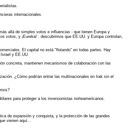
rialistas.
ncieras internacionales.
 más allá de simples votos e influencias - que tienen Europa y
esos votos, y ¡Eureka! : descubrimos que EE.UU. y Europa controlan,
comerciales. El capital no está "flotando" en todas partes. Hay
 Israel y EE.UU.
ión concreta, mantienen mecanismos de colaboración con las
zación. ¿Cómo podrían entrar las multinacionales en Irak sin el
risis?
ólares para proteger a los inversionistas norteamericanos.
ica de expansión y conquista, y la protección de las grandes
 que vienen aquí…