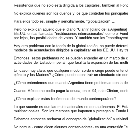
Resistencia que no sólo está dirigida a los capitales, también al Fon
No explica quienes son los dueños y los que controlan los principales
Para ellos todo es, simple y sencillamente, "globalización" …
Pero no explican aquello que el diario "Clarín" [diario de la Argenti
EE.UU. en las llamadas "instituciones internacionales" como el Fon
por lejos, las posibilidades de votos. Y también son los "contribuye
Hay otro problema con la teoría de la globalización: no puede determin
modelos de acumulación dirigidos a capitalizar en los EE.UU. Hay tr
Entonces, estos problemas no se pueden entender en un marco de c
actividades del Estado imperial, que facilita la expansión de las mult
Un caso muy claro, que cualquier mudo, sordo o ciego puede entender:
ejército y los Marines? ¿Cómo pueden construir un oleoducto sin con
¿Cómo entendemos que cuando Argentina tiene problemas con la deuda
Cuando México no podía pagar la deuda, en el '94, sale Clinton, cont
¿Cómo explicar estos fenómenos del mundo contemporáneo?
Lo que sucede es que las multinacionales no son autónomas. El Estad
multinacionales. Son los matones que imponen y protegen al Fondo 
Debemos entonces rechazar el concepto de "globalización" y reivindi
No porque - como dicen algunos conservadores- es una expresión "em