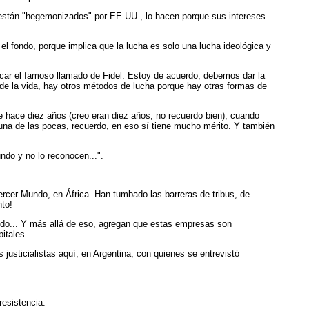
 están "hegemonizados" por EE.UU., lo hacen porque sus intereses
 el fondo, porque implica que la lucha es solo una lucha ideológica y
icar el famoso llamado de Fidel. Estoy de acuerdo, debemos dar la
de la vida, hay otros métodos de lucha porque hay otras formas de
ue hace diez años (creo eran diez años, no recuerdo bien), cuando
una de las pocas, recuerdo, en eso sí tiene mucho mérito. Y también
do y no lo reconocen...".
Tercer Mundo, en África. Han tumbado las barreras de tribus, de
nto!
cido... Y más allá de eso, agregan que estas empresas son
itales.
justicialistas aquí, en Argentina, con quienes se entrevistó
resistencia.