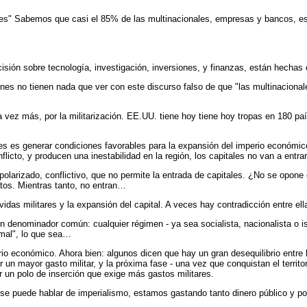
onales" Sabemos que casi el 85% de las multinacionales, empresas y bancos,
cisión sobre tecnología, investigación, inversiones, y finanzas, están hechas
iones no tienen nada que ver con este discurso falso de que "las multinacion
vez más, por la militarización. EE.UU. tiene hoy tiene hoy tropas en 180 paí
les es generar condiciones favorables para la expansión del imperio económic
icto, y producen una inestabilidad en la región, los capitales no van a entr
arizado, conflictivo, que no permite la entrada de capitales. ¿No se opone e
tos. Mientras tanto, no entran…
das militares y la expansión del capital. A veces hay contradicción entre ell
 denominador común: cualquier régimen - ya sea socialista, nacionalista o is
 mal", lo que sea…
erio económico. Ahora bien: algunos dicen que hay un gran desequilibrio entre 
 mayor gasto militar, y la próxima fase - una vez que conquistan el territori
 un polo de inserción que exige más gastos militares.
se puede hablar de imperialismo, estamos gastando tanto dinero público y po