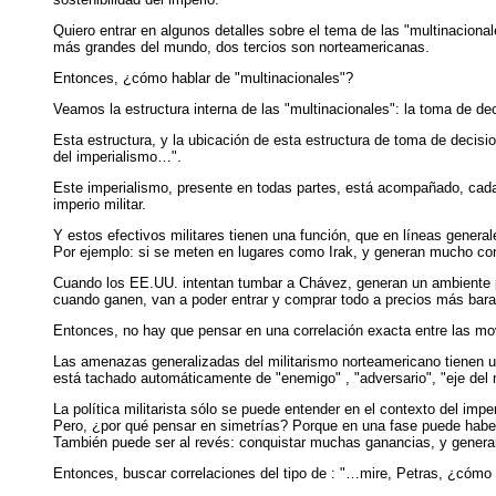
Quiero entrar en algunos detalles sobre el tema de las "multinaci
más grandes del mundo, dos tercios son norteamericanas.
Entonces, ¿cómo hablar de "multinacionales"?
Veamos la estructura interna de las "multinacionales": la toma de de
Esta estructura, y la ubicación de esta estructura de toma de decis
del imperialismo…".
Este imperialismo, presente en todas partes, está acompañado, cada 
imperio militar.
Y estos efectivos militares tienen una función, que en líneas genera
Por ejemplo: si se meten en lugares como Irak, y generan mucho confl
Cuando los EE.UU. intentan tumbar a Chávez, generan un ambiente pol
cuando ganen, van a poder entrar y comprar todo a precios más bara
Entonces, no hay que pensar en una correlación exacta entre las movi
Las amenazas generalizadas del militarismo norteamericano tienen un
está tachado automáticamente de "enemigo" , "adversario", "eje del
La política militarista sólo se puede entender en el contexto del imp
Pero, ¿por qué pensar en simetrías? Porque en una fase puede haber un
También puede ser al revés: conquistar muchas ganancias, y generar
Entonces, buscar correlaciones del tipo de : "…mire, Petras, ¿cómo 