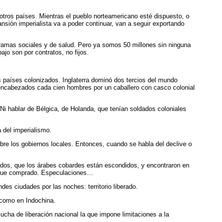
tros países. Mientras el pueblo norteamericano esté dispuesto, o
ansión imperialista va a poder continuar, van a seguir exportando
gramas sociales y de salud. Pero ya somos 50 millones sin ninguna
jo son por contratos, no fijos.
os países colonizados. Inglaterra dominó dos tercios del mundo
 encabezados cada cien hombres por un caballero con casco colonial
Ni hablar de Bélgica, de Holanda, que tenían soldados coloniales
a del imperialismo.
obre los gobiernos locales. Entonces, cuando se habla del declive o
nidos, que los árabes cobardes están escondidos, y encontraron en
en fue comprado. Especulaciones…
es ciudades por las noches: territorio liberado.
, como en Indochina.
ucha de liberación nacional la que impone limitaciones a la