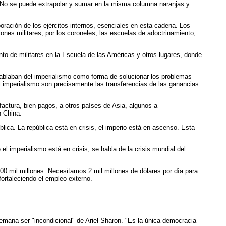
. No se puede extrapolar y sumar en la misma columna naranjas y
ración de los ejércitos internos, esenciales en esta cadena. Los
nes militares, por los coroneles, las escuelas de adoctrinamiento,
to de militares en la Escuela de las Américas y otros lugares, donde
hablaban del imperialismo como forma de solucionar los problemas
al imperialismo son precisamente las transferencias de las ganancias
actura, bien pagos, a otros países de Asia, algunos a
n China.
ica. La república está en crisis, el imperio está en ascenso. Esta
 imperialismo está en crisis, se habla de la crisis mundial del
300 mil millones. Necesitamos 2 mil millones de dólares por día para
fortaleciendo el empleo externo.
emana ser "incondicional" de Ariel Sharon. "Es la única democracia