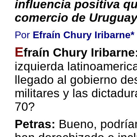
influencia positiva q
comercio de Uruguay
Por
Efraín Chury Iribarne*
E
fraín Chury Iribarne
izquierda latinoameric
llegado al gobierno d
militares y las dictadu
70?
Petras:
Bueno, podríam