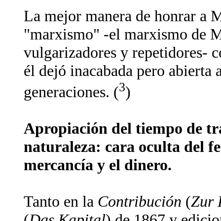
La mejor manera de honrar a Ma
"marxismo" -el marxismo de Ma
vulgarizadores y repetidores- c
él dejó inacabada pero abierta a
3
generaciones. (
)
Apropiación del tiempo de tra
naturaleza: cara oculta del f
mercancía y el dinero.
Tanto en la
Contribución
(
Zur 
(
Das Kapital
) de 1867 y edici