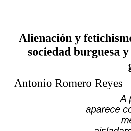
Alienación y fetichismo
sociedad burguesa y e
Antonio Romero Reyes
A 
aparece c
me
aisladam