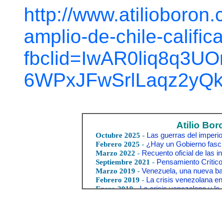
http://www.atilioboron
amplio-de-chile-califi
fbclid=IwAR0liq8q3
6WPxJFwSrlLaqz2yQ